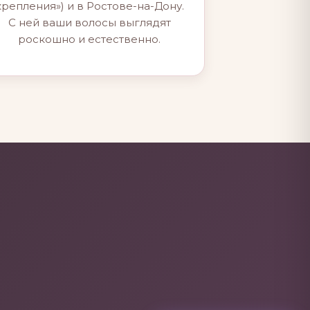
крепления») и в Ростове-на-Дону.
С ней ваши волосы выглядят
роскошно и естественно.