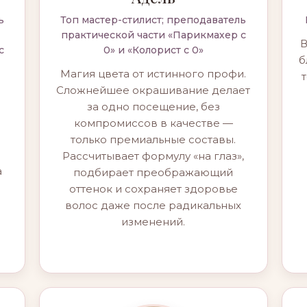
ь
Топ мастер-стилист; преподаватель
практической части «Парикмахер с
В
с
0» и «Колорист с 0»
б
Магия цвета от истинного профи.
Сложнейшее окрашивание делает
за одно посещение, без
компромиссов в качестве —
только премиальные составы.
Рассчитывает формулу «на глаз»,
а
подбирает преображающий
оттенок и сохраняет здоровье
волос даже после радикальных
изменений.