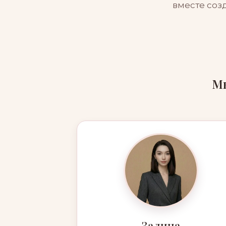
вместе соз
Мы
Залина