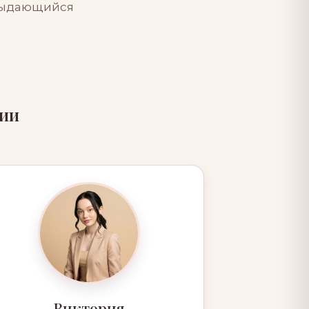
 выдающийся
дии
Виктория