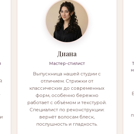
Диана
и
Мастер-стилист
н
Выпускница нашей студии с
й
отличием. Стрижки от
классических до современных
т
форм, особенно бережно
работает с объёмом и текстурой.
Специалист по реконструкции:
п
и
вернёт волосам блеск,
послушность и гладкость.