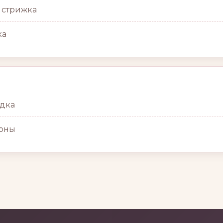
 стрижка
ка
дка
коны