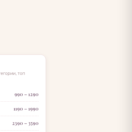
тегории, топ
990 – 1290
1190 – 1990
2390 – 3590