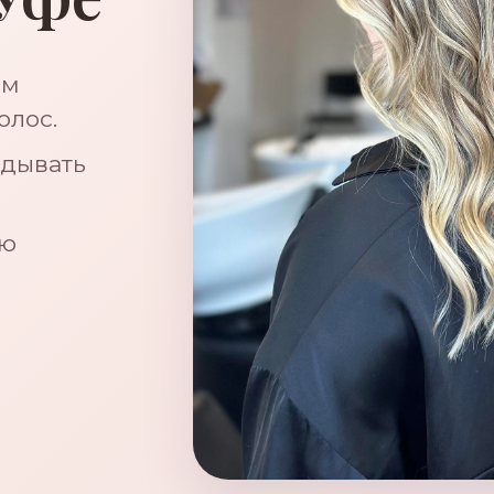
ом
олос.
адывать
ую